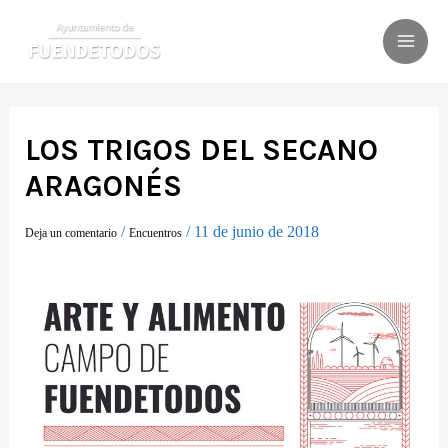
Ir
al
MAI
contenido
ME
LOS TRIGOS DEL SECANO
ARAGONÉS
/
/
11 de junio de 2018
Deja un comentario
Encuentros