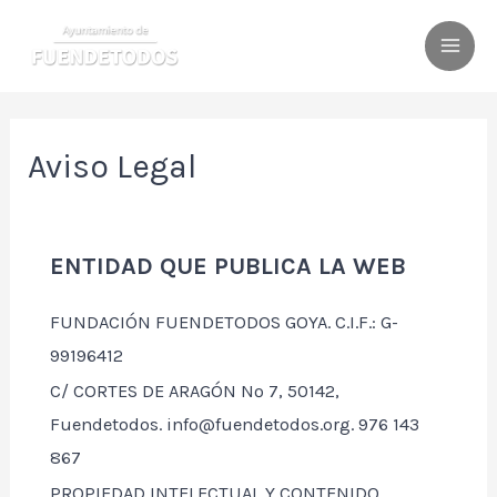
Ir
al
MAI
contenido
ME
Aviso Legal
ENTIDAD QUE PUBLICA LA WEB
FUNDACIÓN FUENDETODOS GOYA. C.I.F.: G-
99196412
C/ CORTES DE ARAGÓN Nº 7, 50142,
Fuendetodos. info@fuendetodos.org. 976 143
867
PROPIEDAD INTELECTUAL Y CONTENIDO