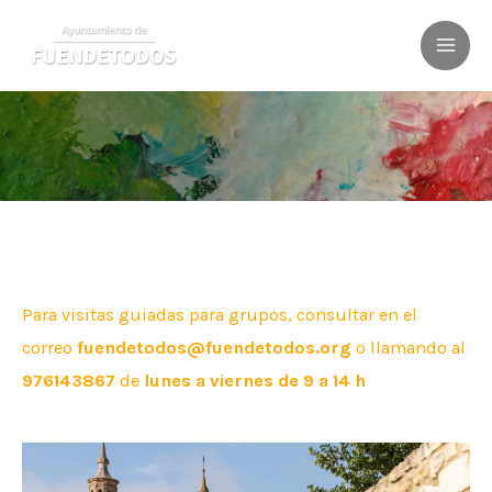
Ir
al
MAI
contenido
ME
Para visitas guiadas para grupos, consultar en el
correo
fuendetodos@fuendetodos.org
o llamando al
976143867
de
lunes a viernes de 9 a 14 h