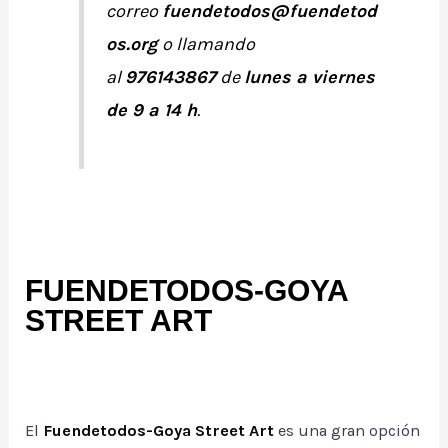
correo
fuendetodos@fuendetod
os.org
o llamando
al
976143867
de
lunes a viernes
de 9 a 14 h
.
FUENDETODOS-GOYA
STREET ART
El
Fuendetodos-Goya Street Art
es una gran opción