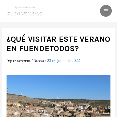
Ir
al
MAI
contenido
ME
¿QUÉ VISITAR ESTE VERANO
EN FUENDETODOS?
/
/
23 de junio de 2022
Deja un comentario
Noticias