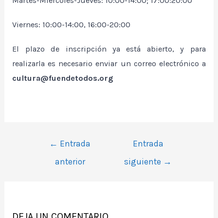
Martes-Miércoles-Jueves: 10:00-14:00; 17:00:20:00
Viernes: 10:00-14:00, 16:00-20:00
El plazo de inscripción ya está abierto, y para
realizarla es necesario enviar un correo electrónico a
cultura@fuendetodos.org
Navegación
←
Entrada
Entrada
de
anterior
siguiente
→
entradas
DEJA UN COMENTARIO