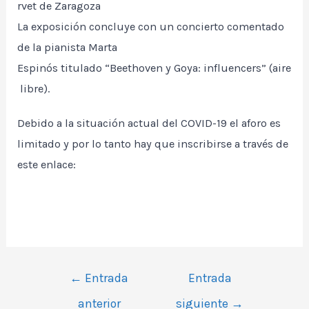
rvet de Zaragoza
La exposición concluye con un concierto comentado
de la pianista Marta
Espinós titulado “Beethoven y Goya: influencers” (aire
libre).
Debido a la situación actual del COVID-19 el aforo es
limitado y por lo tanto hay que inscribirse a través de
este enlace:
INSCRÍBETE
NOTA DE PRENSA
Navegación
←
Entrada
Entrada
de
anterior
siguiente
→