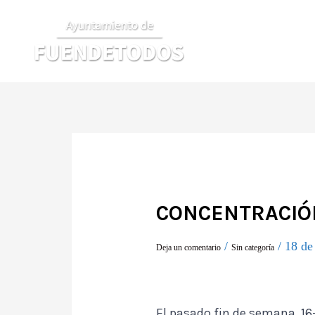
Ir
al
contenido
CONCENTRACIÓ
/
/
18 de
Deja un comentario
Sin categoría
El pasado fin de semana, 16