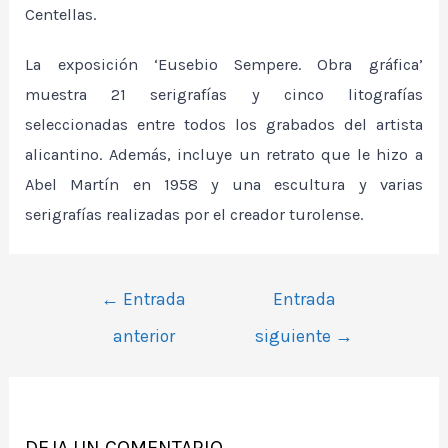
Centellas.
La exposición ‘Eusebio Sempere. Obra gráfica’
muestra 21 serigrafías y cinco litografías
seleccionadas entre todos los grabados del artista
alicantino. Además, incluye un retrato que le hizo a
Abel Martín en 1958 y una escultura y varias
serigrafías realizadas por el creador turolense.
Navegación
←
Entrada
Entrada
de
anterior
siguiente
→
entradas
DEJA UN COMENTARIO