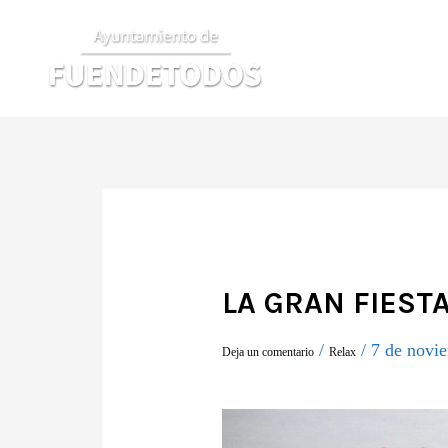
Ir
al
contenido
LA GRAN FIEST
/
/
7 de novi
Deja un comentario
Relax