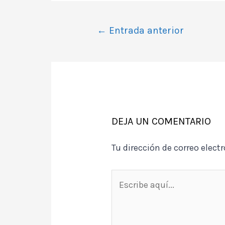
Navegación
←
Entrada anterior
de
entradas
DEJA UN COMENTARIO
Tu dirección de correo elect
Escribe
aquí...