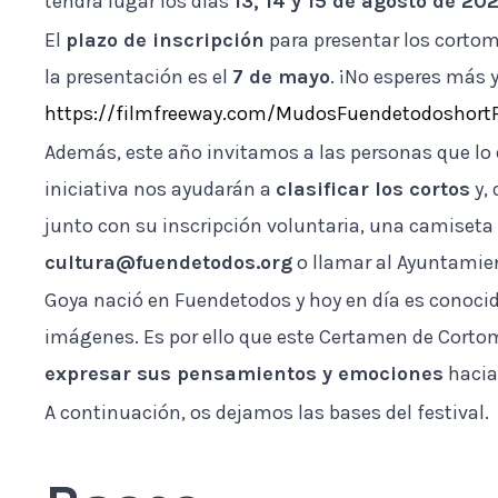
tendrá lugar los días
13, 14 y 15 de agosto de 20
El
plazo de inscripción
para presentar los cortome
la presentación es el
7 de mayo
. ¡No esperes más y
https://filmfreeway.com/MudosFuendetodoshortF
Además, este año invitamos a las personas que lo
iniciativa nos ayudarán a
clasificar los cortos
y, 
junto con su inscripción voluntaria, una camiseta
cultura@fuendetodos.org
o llamar al Ayuntamie
Goya nació en Fuendetodos y hoy en día es conocido
imágenes.
Es por ello que este Certamen de Corto
expresar sus pensamientos y emociones
hacia
A continuación, os dejamos las bases del festival.