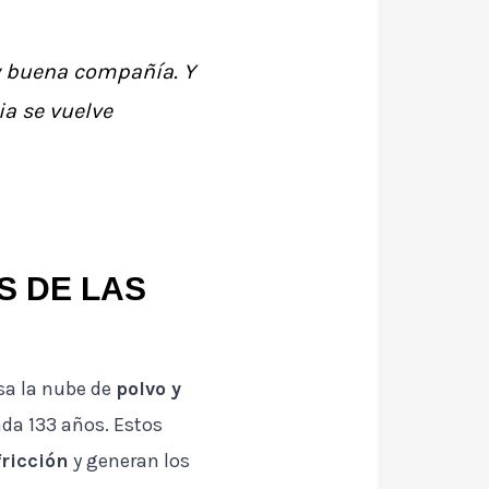
 y buena compañía. Y
ia se vuelve
S DE LAS
esa la nube de
polvo y
cada 133 años. Estos
fricción
y generan los