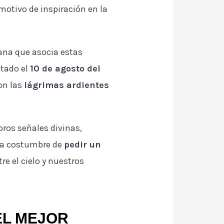
motivo de inspiración en la
iana que asocia estas
utado el
10 de agosto del
son las
lágrimas ardientes
oros señales divinas,
e la costumbre de
pedir un
e el cielo y nuestros
EL MEJOR