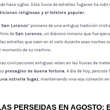
de hace siglos. Esta lluvia de estrellas fugaces ha sido 
diciones religiosas y el folklore popular
.
 San Lorenzo
” proviene de una antigua tradición crist
tirio de
San Lorenzo
, un diácono romano que fue ejec
 las estrellas que caen en el cielo durante esas noches 
l momento de su martirio.
has civilizaciones antiguas veían en las lluvias de mete
uso
presagios de buena fortuna
. A día de hoy, persist
una estrella fugaz
, manteniendo viva esa conexión entr
LAS PERSEIDAS EN AGOSTO: 