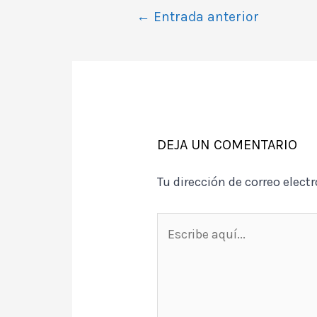
Navegación
←
Entrada anterior
de
entradas
DEJA UN COMENTARIO
Tu dirección de correo elect
Escribe
aquí...