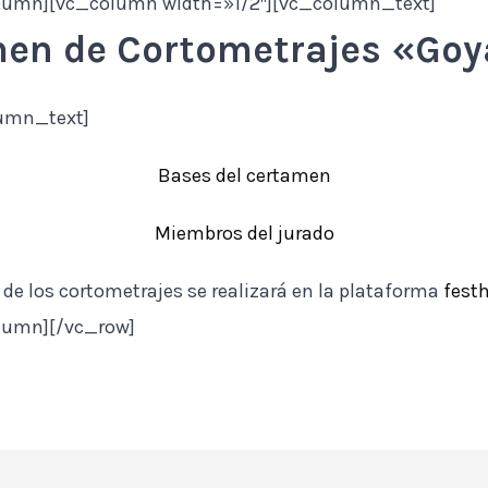
lumn][vc_column width=»1/2″][vc_column_text]
men de Cortometrajes «Goy
umn_text]
Bases del certamen
Miembros del jurado
 de los cortometrajes se realizará en la plataforma
fest
lumn][/vc_row]