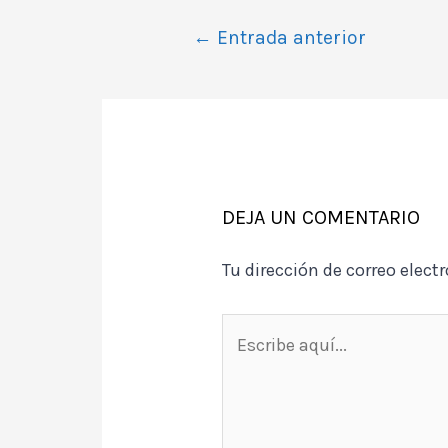
Navegación
←
Entrada anterior
de
entradas
DEJA UN COMENTARIO
Tu dirección de correo elect
Escribe
aquí...