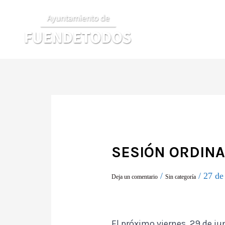
Ir
al
contenido
SESIÓN ORDINAR
/
/
27 de
Deja un comentario
Sin categoría
El próximo viernes, 29 de ju