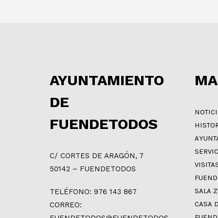
AYUNTAMIENTO
MA
DE
NOTIC
FUENDETODOS
HISTO
AYUNT
SERVI
C/ CORTES DE ARAGÓN, 7
VISITA
50142 – FUENDETODOS
FUEND
SALA 
TELÉFONO: 976 143 867
CASA 
CORREO:
FUEND
FUENDETODOS@FUENDETODOS