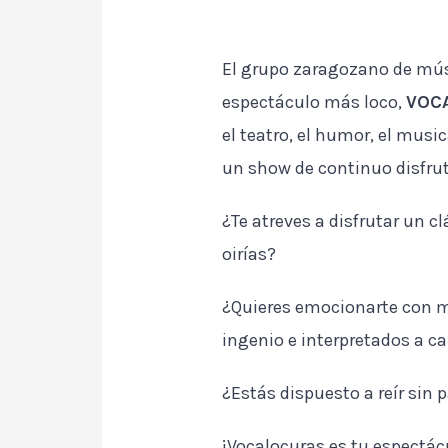
El grupo zaragozano de músi
espectáculo más loco,
VOC
el teatro, el humor, el mus
un show de continuo disfrute
¿Te atreves a disfrutar un
oirías?
¿Quieres emocionarte con má
ingenio e interpretados a c
¿Estás dispuesto a reír sin 
¡Vocalocuras es tu espectác