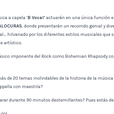
ca a capela ‘
B Vocal’
actuarán en una única función 
ALOCURAS
, donde presentarán un recorrido genial y dive
ical… hilvanado por los diferentes estilos musicales qu
 artístico.
 clásico imponente del Rock como Bohemian Rhapsody co
s de 20 temas inolvidables de la historia de la músic
appella con maestría?
parar durante 90 minutos desternillantes? Pues estás de
ulo!