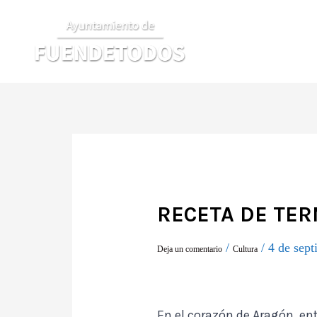
Ir
al
contenido
RECETA DE TER
/
/
4 de sep
Deja un comentario
Cultura
En el corazón de Aragón, en